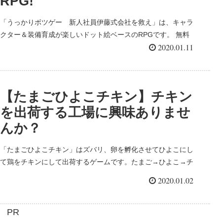
RPG!
「うっかりボツゲー 新人社員伊藤式会社を救え」は、キャラ
クター＆装備育成が楽しいドット絵ベースのRPGです。 無料
2020.01.11
で楽しめるスマホアプリゲームで、基本的には自動で攻撃して
くれるので、操作も簡単！放置で経験値を稼ぐ要素もあるた
め、忙しい人にもおすすめです！ 無課金でも十分楽しめるよう
設計されていて、お財布にも優しい！
【たまごひよこチキン】チキン
を出荷する工場に興味ありませ
んか？
「たまごひよこチキン」はズバリ、卵を孵化させてひよこにし
て鶏をチキンにして出荷するゲームです。たまご→ひよこ→チ
キン！タイトルそのままの分かりやすいゲームですね！ 無料で
2020.01.02
遊べるスマホアプリゲームで、ちょっとシュールなゲーム、ル
ーチンゲーム、そんな種類のゲームで遊びたい方にはオススメ
なゲームです。
PR