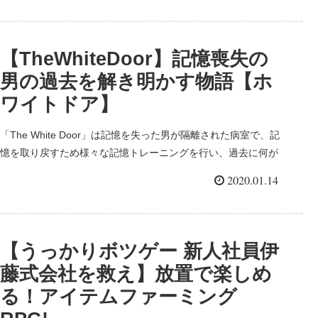
です。 オフラインではありますが、「CPU対戦」だけでなく
「２人で友達対戦」あります。
【TheWhiteDoor】記憶喪失の
男の過去を解き明かす物語【ホ
ワイトドア】
「The White Door」は記憶を失った男が隔離された病室で、記
憶を取り戻すため様々な記憶トレーニングを行い、過去に何が
起きたのかを解き明かすクリックパズルアドベンチャーゲーム
2020.01.14
です。 白黒で不思議な雰囲気の世界観で、一度始めると夢中に
なって最後までプレイしたくなる中毒性が魅力のワンコイン以
下のお得有料アプリです！
【うっかりボツゲー 新人社員伊
藤式会社を救え】放置で楽しめ
る！アイテムファーミング