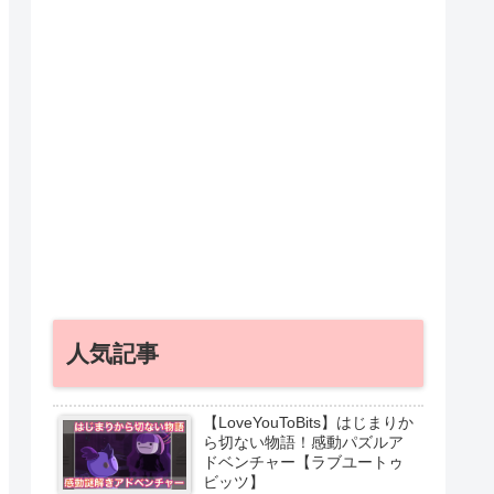
人気記事
【LoveYouToBits】はじまりか
ら切ない物語！感動パズルア
ドベンチャー【ラブユートゥ
ビッツ】