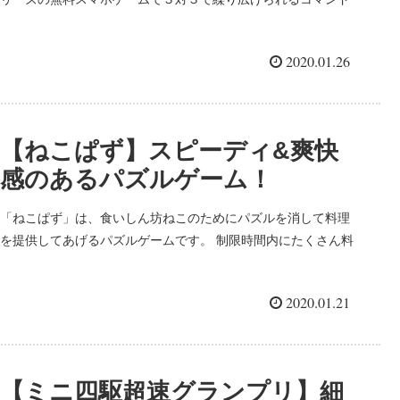
選択式ロボットバトルです。 ロボットのパーツに特徴があり、
組み合わせによって強さが異なることが特徴です。 時には見た
2020.01.26
目重視のロボットなども楽しめるため、カスタマイズの幅が広
いことも魅力の一つです！
【ねこぱず】スピーディ&爽快
感のあるパズルゲーム！
「ねこぱず」は、食いしん坊ねこのためにパズルを消して料理
を提供してあげるパズルゲームです。 制限時間内にたくさん料
理を完成させてより多くの売上を稼ぐのが目的です。 かわいい
デザインとは裏腹にパズルはスピーディでサクサクとプレイで
2020.01.21
きます。 また、パズルを消した時のコンボや一度にたくさん消
える爽快感も魅力的！
【ミニ四駆超速グランプリ】細