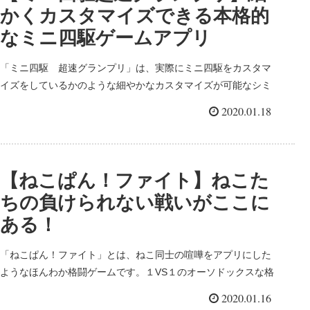
かくカスタマイズできる本格的
なミニ四駆ゲームアプリ
「ミニ四駆 超速グランプリ」は、実際にミニ四駆をカスタマ
イズをしているかのような細やかなカスタマイズが可能なシミ
ュレーションレースゲームです。レースゲームというより、ど
2020.01.18
れだけ試合前にコースに合わせたカスタマイズをするかが重要
になってきます。ミニ四駆世代の大人たちは懐かしさを感じる
こと間違いなしの無料スマホゲームアプリ！
【ねこぱん！ファイト】ねこた
ちの負けられない戦いがここに
ある！
「ねこぱん！ファイト」とは、ねこ同士の喧嘩をアプリにした
ようなほんわか格闘ゲームです。１VS１のオーソドックスな格
闘ゲームのルールですが、普通の格闘ゲームと少し違う点は移
2020.01.16
動がないので、まるで指相撲のような駆け引きが楽しいゲーム