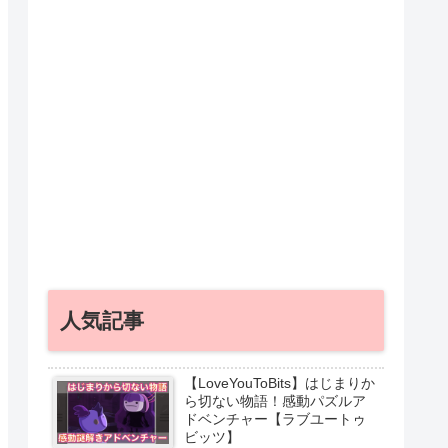
人気記事
【LoveYouToBits】はじまりか
ら切ない物語！感動パズルア
ドベンチャー【ラブユートゥ
ビッツ】