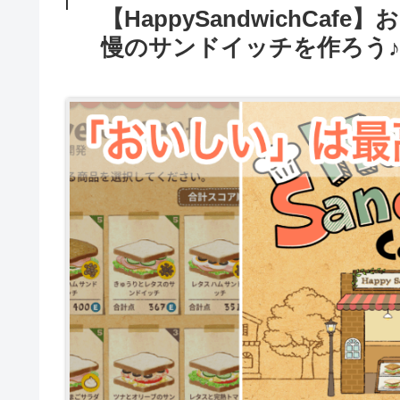
【HappySandwichCa
慢のサンドイッチを作ろう♪【io