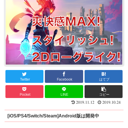
Twitter
Facebook
はてブ
Pocket
LINE
コピー
2019.11.12
2019.10.24
[iOS/PS4/
Switch/Steam]Android版は開発中