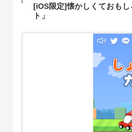
[iOS限定]懐かしくてお
ト」