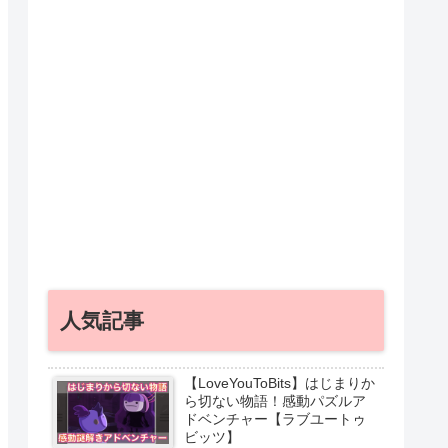
人気記事
【LoveYouToBits】はじまりか
ら切ない物語！感動パズルア
ドベンチャー【ラブユートゥ
ビッツ】